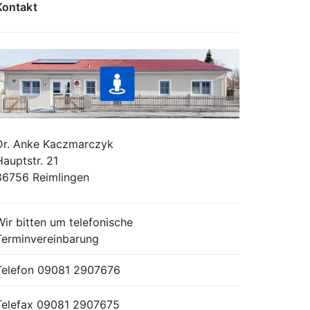
Kontakt
Dr. Anke Kaczmarczyk
Hauptstr. 21
86756 Reimlingen
Wir bitten um telefonische
Terminvereinbarung
Telefon
09081 2907676
Telefax 09081 2907675