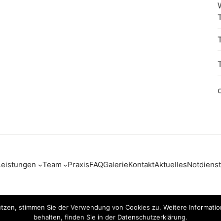
Leistungen
Team
Praxis
FAQ
Galerie
Kontakt
Aktuelles
Notdiens
utzen, stimmen Sie der Verwendung von Cookies zu. Weitere Information
axis ist GVP-zertifiziert
COPY
behalten, finden Sie in der Datenschutzerklärung.