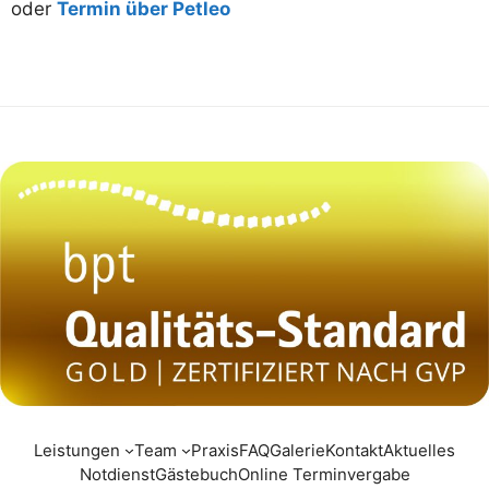
oder
Termin über Petleo
Leistungen
Team
Praxis
FAQ
Galerie
Kontakt
Aktuelles
Notdienst
Gästebuch
Online Terminvergabe