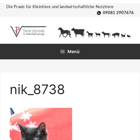
Zum
Die Praxis für Kleintiere und landwirtschaftliche Nutztiere
Inhalt
09081 2907676
springen
Menü
nik_8738