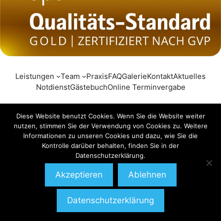
Leistungen
Team
Praxis
FAQ
Galerie
Kontakt
Aktuelles
Notdienst
Gästebuch
Online Terminvergabe
Diese Website benutzt Cookies. Wenn Sie die Website weiter
nutzen, stimmen Sie der Verwendung von Cookies zu. Weitere
Unsere Praxis ist GVP-zertifiziert
Informationen zu unseren Cookies und dazu, wie Sie die
Kontrolle darüber behalten, finden Sie in der
Datenschutzerklärung.
DATENSCHUTZ
|
IMPRESSUM
COPYRIGHT 2026 DR. ANKE KACZMARCZYK
Akzeptieren
Ablehnen
Datenschutzerklärung