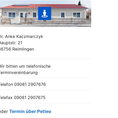
Dr. Anke Kaczmarczyk
Hauptstr. 21
86756 Reimlingen
Wir bitten um telefonische
Terminvereinbarung
Telefon
09081 2907676
Telefax 09081 2907675
oder
Termin über Petleo